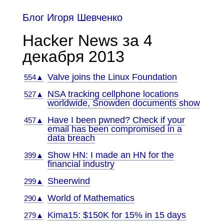
Блог Игоря Шевченко
Hacker News за 4
декабря 2013
Valve joins the Linux Foundation
554▲
NSA tracking cellphone locations
527▲
worldwide, Snowden documents show
Have I been pwned? Check if your
457▲
email has been compromised in a
data breach
Show HN: I made an HN for the
399▲
financial industry
Sheerwind
299▲
World of Mathematics
290▲
Kima15: $150K for 15% in 15 days
279▲