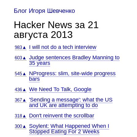
Блог Игоря Шевченко
Hacker News за 21
августа 2013
I will not do a tech interview
983▲
Judge sentences Bradley Manning to
603▲
35 years
NProgress: slim, site-wide progress
545▲
bars
We Need To Talk, Google
436▲
'Sending a message': what the US
367▲
and UK are attempting to do
Don't reinvent the scrollbar
318▲
Soylent: What Happened When I
300▲
Stopped Eating For 2 Weeks