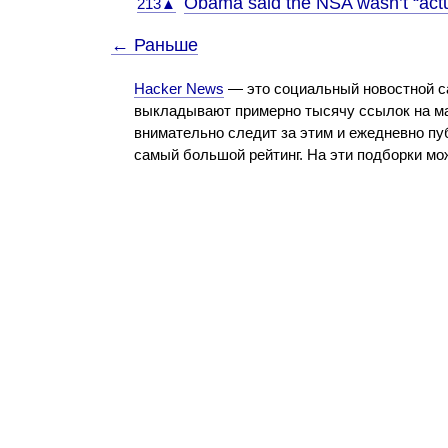
Obama said the NSA wasn’t “actu
213▲
← Раньше
Hacker News
— это социальный новостной с
выкладывают примерно тысячу ссылок на ма
внимательно следит за этим и ежедневно пу
самый большой рейтинг. На эти подборки м