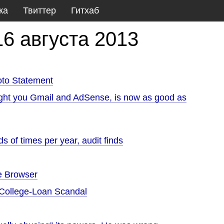
ка
Твиттер
Гитхаб
16 августа 2013
oto Statement
ght you Gmail and AdSense, is now as good as
 of times per year, audit finds
e Browser
 College-Loan Scandal