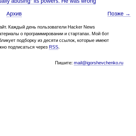
ally abusing” its powers. He was wrong
Архив
Позже →
айт. Каждый день пользователи Hacker News
териалы о программировании и стартапах. Мой бот
бликует подборку из десяти ссылок, которые имеют
ожно подписаться через
RSS
.
Пишите:
mail@igorshevchenko.ru