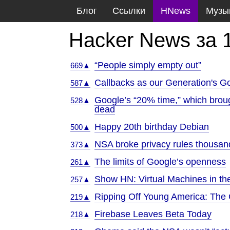
Блог
Ссылки
HNews
Музы
Hacker News за 
“People simply empty out”
669▲
Callbacks as our Generation's G
587▲
Google’s “20% time,” which brou
528▲
dead
Happy 20th birthday Debian
500▲
NSA broke privacy rules thousands
373▲
The limits of Google’s openness
261▲
Show HN: Virtual Machines in th
257▲
Ripping Off Young America: The
219▲
Firebase Leaves Beta Today
218▲