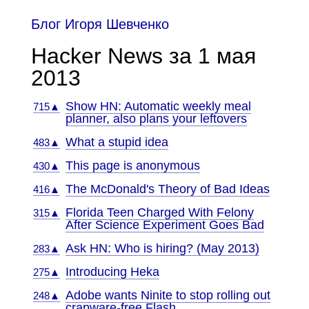
Блог Игоря Шевченко
Hacker News за 1 мая
2013
Show HN: Automatic weekly meal
715▲
planner, also plans your leftovers
What a stupid idea
483▲
This page is anonymous
430▲
The McDonald's Theory of Bad Ideas
416▲
Florida Teen Charged With Felony
315▲
After Science Experiment Goes Bad
Ask HN: Who is hiring? (May 2013)
283▲
Introducing Heka
275▲
Adobe wants Ninite to stop rolling out
248▲
crapware-free Flash