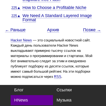
How to Choose a Profitable Niche
225▲
We Need A Standard Layered Image
225▲
Format
← Раньше
Архив
Позже →
Hacker News
— это социальный новостной сайт.
Каждый день пользователи Hacker News
выкладывают примерно тысячу ссылок на
материалы о программировании и стартапах. Мой
бот внимательно следит за этим и ежедневно
публикует подборку из десяти ссылок, которые
имеют самый большой рейтинг. На эти подборки
можно подписаться через
RSS
.
Блог
Ссылки
HNews
Музыка