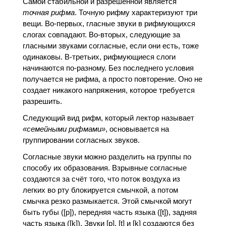
Самой стабильной и разрешенной является
точная рифма
. Точную рифму характеризуют три
вещи. Во-первых, гласные звуки в рифмующихся
слогах совпадают. Во-вторых, следующие за
гласными звуками согласные, если они есть, тоже
одинаковы. В-третьих, рифмующиеся слоги
начинаются по-разному. Без последнего условия
получается не рифма, а просто повторение. Оно не
создает никакого напряжения, которое требуется
разрешить.
Следующий вид рифм, который лектор называет
«семейными рифмами»
, основывается на
группировании согласных звуков.
Согласные звуки можно разделить на группы по
способу их образования. Взрывные согласные
создаются за счёт того, что поток воздуха из
легких во рту блокируется смычкой, а потом
смычка резко размыкается. Этой смычкой могут
быть губы ([p]), передняя часть языка ([t]), задняя
часть языка ([k]). Звуки [p], [t] и [k] создаются без