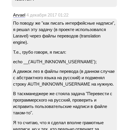
Arvael
4 декабря 2017 01:22
По поводу же "как писать интерфейсные надписи",
я решал эту задачу (в проекте использовался
Laravel) через файлы переводов (translation
engine).
Т.е., грубо говоря, я писал:
echo __('AUTH_INKNOWN_USERNAME');
А движок лез в файлы перевода (в данном случае
с абстрактного языка на русский) и подменял
строку AUTH_INKNOWN_USERNAME на нужную.
В таскманеджере же стояла задача "Перевести с
программерского на русский, проверить и
исправить пользовательские надписи в файле
таком-то".
Я то считаю, что я сделал вполне грамотные
надписи, но у тех, кто реально отвечает за