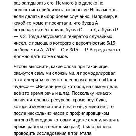
раз загадывать его. Немного (но далеко не
полностью) приблизить равновесие Нэша можно,
если делать выбор более случайно. Например, в
какой-то момент посчитали, что буква А
встречается в 5 словах, буква О — в 7, а буква Р
— в 3. Тогда запускается генератор случайных
чисел, с помощью которого с вероятностью 5/15
выбирается А, 7/15 — О и 3/15 — Р. В среднем это
должно дать то же самое.
Чтобы выяснить, какие слова при такой игре
окажутся самыми сложными, я промоделировал
этот алгоритм на сингл-плеерном аналоге «Поля
чудес» — «Виселице» (о которой, на самом деле,
всё это время речь и шла). Поскольку никаких
вычислительных ресурсов, кроме ноутбука,
который можно оставить на ночь, у меня нет, то
после нескольких часов с профилировщиком
питона (благодаря которым я даже смог улучшить
время работы в несколько раз!), было решено
проводить исследования в три этапа: