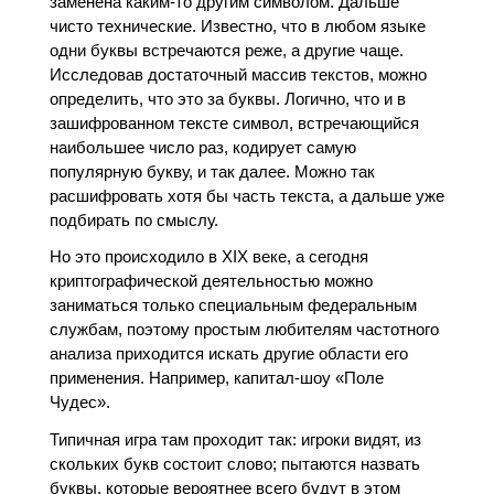
заменена каким-то другим символом. Дальше
чисто технические. Известно, что в любом языке
одни буквы встречаются реже, а другие чаще.
Исследовав достаточный массив текстов, можно
определить, что это за буквы. Логично, что и в
зашифрованном тексте символ, встречающийся
наибольшее число раз, кодирует самую
популярную букву, и так далее. Можно так
расшифровать хотя бы часть текста, а дальше уже
подбирать по смыслу.
Но это происходило в XIX веке, а сегодня
криптографической деятельностью можно
заниматься только специальным федеральным
службам, поэтому простым любителям частотного
анализа приходится искать другие области его
применения. Например, капитал-шоу «Поле
Чудес».
Типичная игра там проходит так: игроки видят, из
скольких букв состоит слово; пытаются назвать
буквы, которые вероятнее всего будут в этом