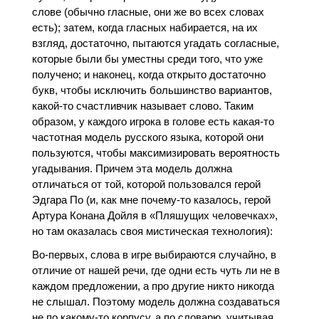
слове (обычно гласные, они же во всех словах
есть); затем, когда гласных набирается, на их
взгляд, достаточно, пытаются угадать согласные,
которые были бы уместны среди того, что уже
получено; и наконец, когда открыто достаточно
букв, чтобы исключить большинство вариантов,
какой-то счастливчик называет слово. Таким
образом, у каждого игрока в голове есть какая-то
частотная модель русского языка, которой они
пользуются, чтобы максимизировать вероятность
угадывания. Причем эта модель должна
отличаться от той, которой пользовался герой
Эдгара По (и, как мне почему-то казалось, герой
Артура Конана Дойля в «Пляшущих человечках»,
но там оказалась своя мистическая технология):
Во-первых, слова в игре выбираются случайно, в
отличие от нашей речи, где одни есть чуть ли не в
каждом предложении, а про другие никто никогда
не слышал. Поэтому модель должна создаваться
не по какому-то корпусу, а по словарю, учитывая